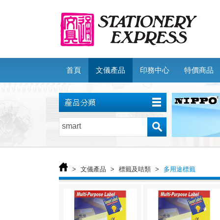
首頁
文儀產品
印務中心
特價商品
>
文儀產品
>
標籤及咭類
>
多用途標籤