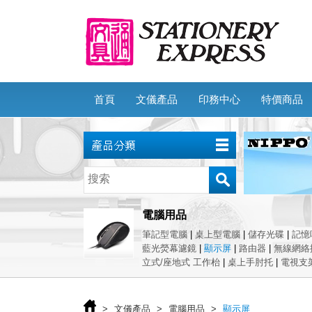
首頁
文儀產品
印務中心
特價商品
電腦用品
筆記型電腦
|
桌上型電腦
|
儲存光碟
|
記憶
藍光熒幕濾鏡
|
顯示屏
|
路由器
|
無線網絡
立式/座地式 工作枱
|
桌上手肘托
|
電視支
>
文儀產品
>
電腦用品
>
顯示屏