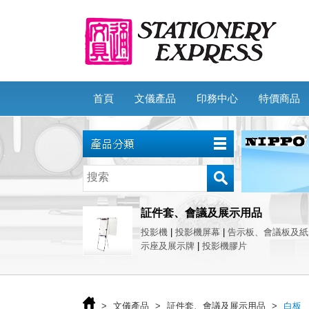
首頁
文儀產品
印務中心
特價商品
証件套、會議及展示用品
投影機
|
投影機屏幕
|
告示板、會議板及紙
示座及展示牌
|
投影機膠片
>
文儀產品
>
証件套、會議及展示用品
>
白板