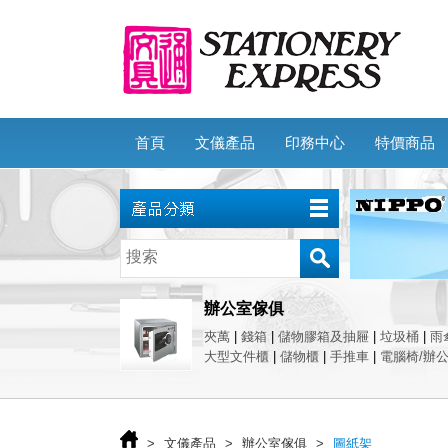
首頁
文儀產品
印務中心
特價商品
辦公室傢俱
夾萬
|
錢箱
|
儲物膠箱及抽屜
|
垃圾桶
|
雨
大型文件櫃
|
儲物櫃
|
手推車
|
電腦椅/辦
>
文儀產品
>
辦公室傢俱
>
圖紙架