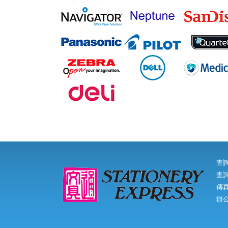
查
查詢
傳真:
辦