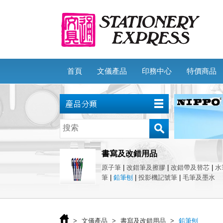
首頁
文儀產品
印務中心
特價商品
書寫及改錯用品
原子筆
|
改錯筆及擦膠
|
改錯帶及替芯
|
水
筆
|
鉛筆刨
|
投影機記號筆
|
毛筆及墨水
>
文儀產品
>
書寫及改錯用品
>
鉛筆刨