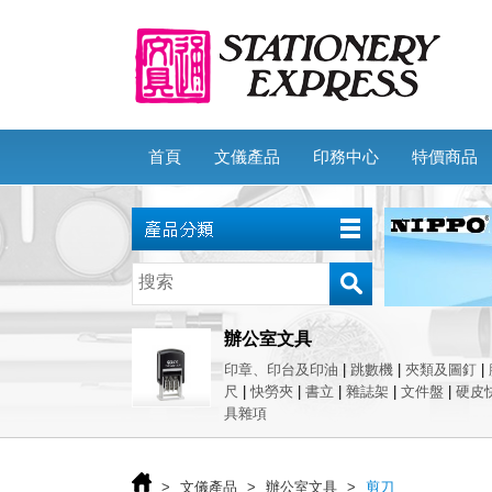
首頁
文儀產品
印務中心
特價商品
辦公室文具
印章、印台及印油
|
跳數機
|
夾類及圖釘
|
尺
|
快勞夾
|
書立
|
雜誌架
|
文件盤
|
硬皮
具雜項
>
文儀產品
>
辦公室文具
>
剪刀