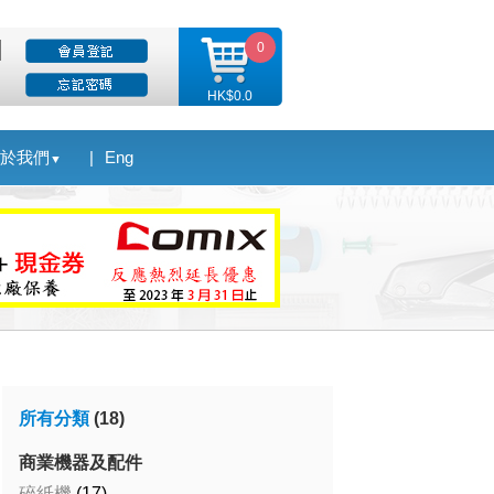
0
HK$0.0
於我們
|
Eng
▼
所有分類
(18)
商業機器及配件
碎紙機
(17)