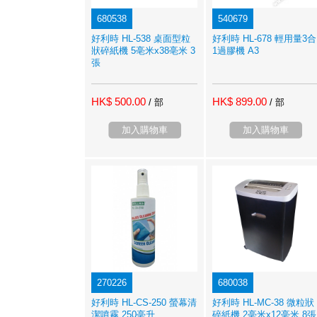
680538
540679
好利時 HL-538 桌面型粒
好利時 HL-678 輕用量3合
狀碎紙機 5亳米x38亳米 3
1過膠機 A3
張
HK$ 500.00
HK$ 899.00
/ 部
/ 部
加入購物車
加入購物車
270226
680038
好利時 HL-CS-250 螢幕清
好利時 HL-MC-38 微粒狀
潔噴霧 250亳升
碎紙機 2亳米x12亳米 8張