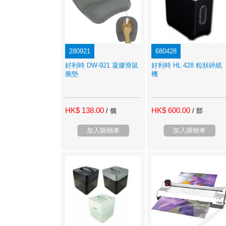
280921
680428
好利時 DW-921 凝膠滑鼠
好利時 HL 428 粒狀碎紙
腕墊
機
HK$ 138.00
HK$ 600.00
/ 個
/ 部
加入購物車
加入購物車