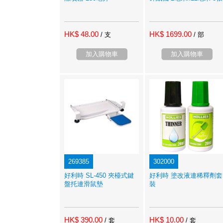
HK$ 48.00
HK$ 1699.00
/ 支
/ 部
加入購物車
加入購物車
269385
302000
好利時 SL-450 夾檯式鍵
好利時 塗改液連稀釋劑套
盤托連滑鼠墊
裝
HK$ 390.00
HK$ 10.00
/ 套
/ 套