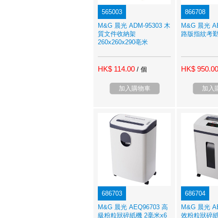
565003
866708
M&G 晨光 ADM-95303 木
M&G 晨光 AE
質文件收納架
路版指紋考
260x260x290亳米
HK$ 114.00
HK$ 950.0
/ 個
加入購物車
加入
686703
686704
M&G 晨光 AEQ96703 高
M&G 晨光 A
級粉粒狀碎紙機 2毫米x6
效粉粒狀碎紙機