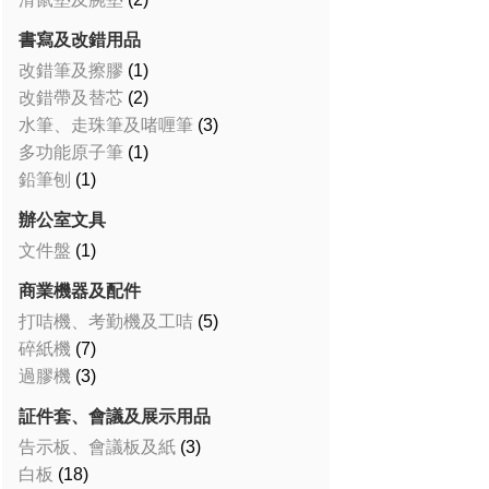
書寫及改錯用品
改錯筆及擦膠
(1)
改錯帶及替芯
(2)
水筆、走珠筆及啫喱筆
(3)
多功能原子筆
(1)
鉛筆刨
(1)
辦公室文具
文件盤
(1)
商業機器及配件
打咭機、考勤機及工咭
(5)
碎紙機
(7)
過膠機
(3)
証件套、會議及展示用品
告示板、會議板及紙
(3)
白板
(18)