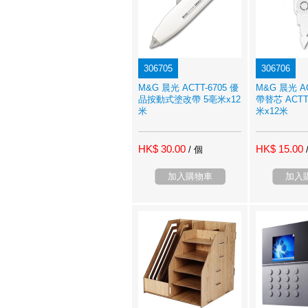
306705
306706
M&G 晨光 ACTT-6705 優
M&G 晨光 AC
品按動式塗改帶 5亳米x12
帶替芯 ACTT
米
米x12米
HK$ 30.00
HK$ 15.00
/ 個
加入購物車
加入