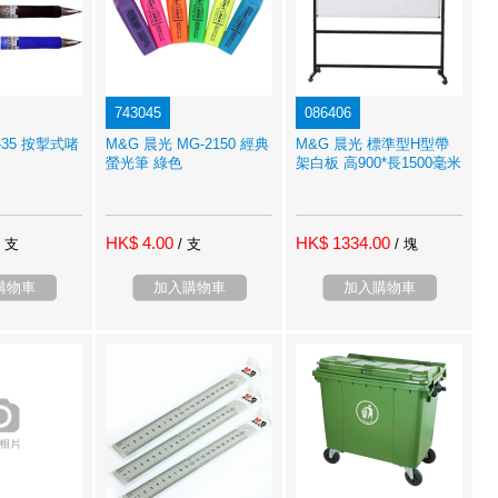
743045
086406
-35 按掣式啫
M&G 晨光 MG-2150 經典
M&G 晨光 標準型H型帶
螢光筆 綠色
架白板 高900*長1500毫米
HK$ 4.00
HK$ 1334.00
/ 支
/ 支
/ 塊
購物車
加入購物車
加入購物車