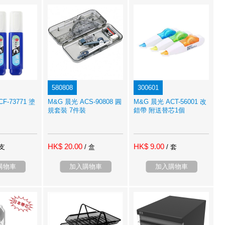
580808
300601
F-73771 塗
M&G 晨光 ACS-90808 圓
M&G 晨光 ACT-56001 改
規套裝 7件裝
錯帶 附送替芯1個
HK$ 20.00
HK$ 9.00
 支
/ 盒
/ 套
購物車
加入購物車
加入購物車