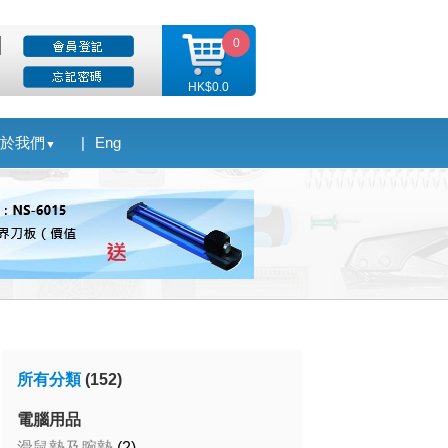
0
HK$0.0
於我們
|
Eng
▼
所有分類
(152)
電腦用品
滑鼠墊及腕墊
(2)