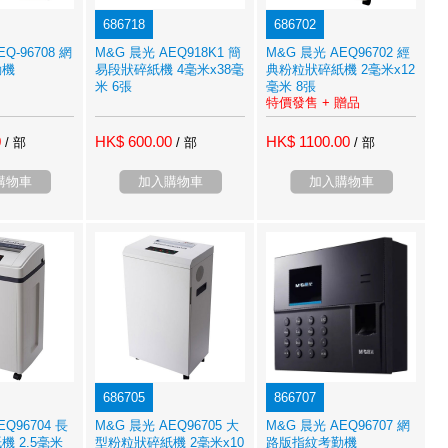
686718
686702
Q-96708 網
M&G 晨光 AEQ918K1 簡
M&G 晨光 AEQ96702 經
勤機
易段狀碎紙機 4毫米x38毫
典粉粒狀碎紙機 2毫米x12
米 6張
毫米 8張
特價發售 + 贈品
0
HK$ 600.00
HK$ 1100.00
/ 部
/ 部
/ 部
購物車
加入購物車
加入購物車
686705
866707
EQ96704 長
M&G 晨光 AEQ96705 大
M&G 晨光 AEQ96707 網
 2.5毫米
型粉粒狀碎紙機 2毫米x10
路版指紋考勤機