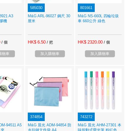
585030
801661
921 A3
M&G ARL-96027 鋼尺 30
M&G NS-660L 四輪垃圾
 過膠機
厘米
車 660公升 綠色
0
HK$ 6.50
HK$ 2320.00
/ 個
/ 把
/ 個
購物車
加入購物車
加入購物車
374854
743272
M-94511 A5
M&G 晨光 ADM-94854 防
M&G 晨光 AHM-27301 本
板夾
水拉鏈文件袋 A4
味按動式螢光筆 粉紅色