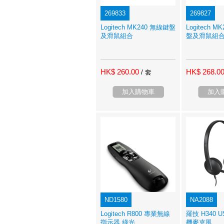
269833
269827
Logitech MK240 無線鍵盤
Logitech 
及滑鼠組合
盤及滑鼠組
HK$ 260.00
HK$ 268.0
/ 套
加入購物車
加入
ND1580
NA2088
Logitech R800 專業無線
羅技 H340 
指示器 綠光
機麥克風