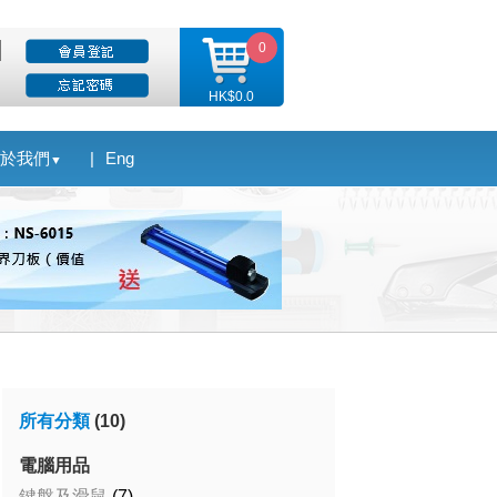
0
HK$0.0
於我們
|
Eng
▼
所有分類
(10)
電腦用品
鍵盤及滑鼠
(7)