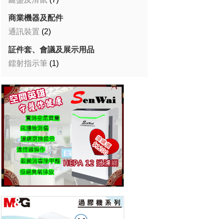
商業機器及配件
通訊裝置
(2)
証件套、會議及展示用品
鐳射指示筆
(1)